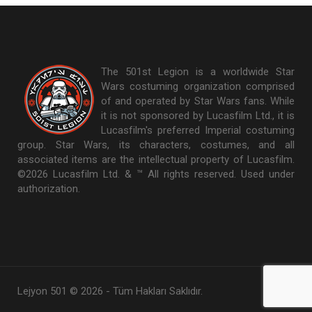
The 501st Legion is a worldwide Star
Wars costuming organization comprised
of and operated by Star Wars fans. While
it is not sponsored by Lucasfilm Ltd., it is
Lucasfilm's preferred Imperial costuming
group. Star Wars, its characters, costumes, and all
associated items are the intellectual property of Lucasfilm.
©2026 Lucasfilm Ltd. & ™ All rights reserved. Used under
authorization.
Lejyon 501 © 2026 - Tüm Hakları Saklıdır.