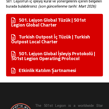
501. Lejyon’un iç işleyiş kural ve yönergelerini içeren belgeleri
burada bulabilirsiniz
(son güncellenme tarihi: Mart 2026)
.
501. Lejyon Global Tüzük | 501st
Legion Global Charter
Turkish Outpost İç Tüzük | Turkish
Outpost Local Charter
501. Lejyon Global İşleyiş Protokolü |
501st Legion Operating Protocol
Etkinlik Katılım Şartnamesi
The 501st Legion is a worldwide Star