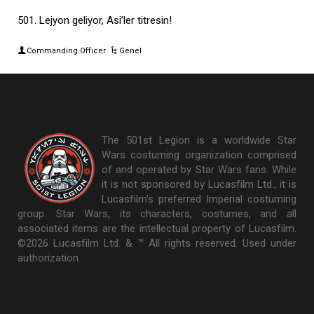
501. Lejyon geliyor, Asi’ler titresin!
Commanding Officer
Genel
The 501st Legion is a worldwide Star
Wars costuming organization comprised
of and operated by Star Wars fans. While
it is not sponsored by Lucasfilm Ltd., it is
Lucasfilm's preferred Imperial costuming
group. Star Wars, its characters, costumes, and all
associated items are the intellectual property of Lucasfilm.
©2026 Lucasfilm Ltd. & ™ All rights reserved. Used under
authorization.