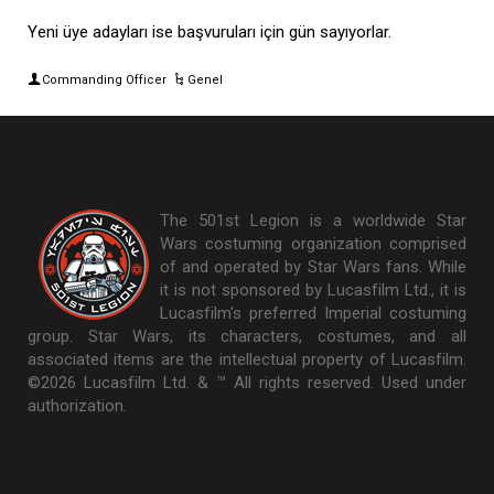
Yeni üye adayları ise başvuruları için gün sayıyorlar.
Commanding Officer
Genel
The 501st Legion is a worldwide Star
Wars costuming organization comprised
of and operated by Star Wars fans. While
it is not sponsored by Lucasfilm Ltd., it is
Lucasfilm's preferred Imperial costuming
group. Star Wars, its characters, costumes, and all
associated items are the intellectual property of Lucasfilm.
©2026 Lucasfilm Ltd. & ™ All rights reserved. Used under
authorization.