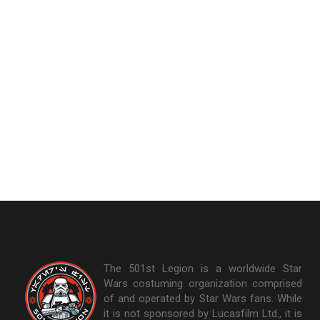
The 501st Legion is a worldwide Star
Wars costuming organization comprised
of and operated by Star Wars fans. While
it is not sponsored by Lucasfilm Ltd., it is