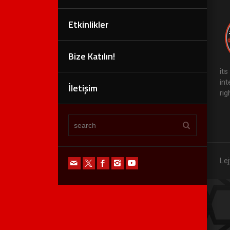
Etkinlikler
Bize Katılın!
it
in
İletişim
rig
Lej