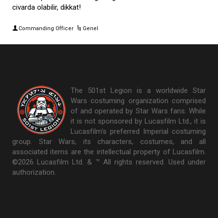
civarda olabilir, dikkat!
Commanding Officer
Genel
The 501st Legion is a worldwide Star
Wars costuming organization comprised
of and operated by Star Wars fans. While
it is not sponsored by Lucasfilm Ltd., it is
Lucasfilm's preferred Imperial costuming
group. Star Wars, its characters, costumes, and all
associated items are the intellectual property of Lucasfilm.
©2026 Lucasfilm Ltd. & ™ All rights reserved. Used under
authorization.