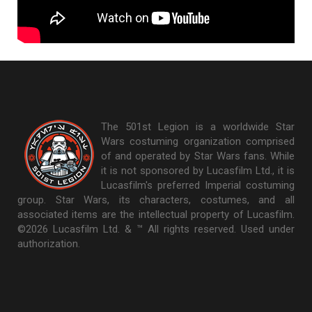
The 501st Legion is a worldwide Star
Wars costuming organization comprised
of and operated by Star Wars fans. While
it is not sponsored by Lucasfilm Ltd., it is
Lucasfilm's preferred Imperial costuming
group. Star Wars, its characters, costumes, and all
associated items are the intellectual property of Lucasfilm.
©2026 Lucasfilm Ltd. & ™ All rights reserved. Used under
authorization.