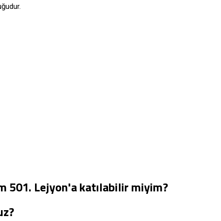
luğudur.
m 501. Lejyon'a katılabilir miyim?
uz?