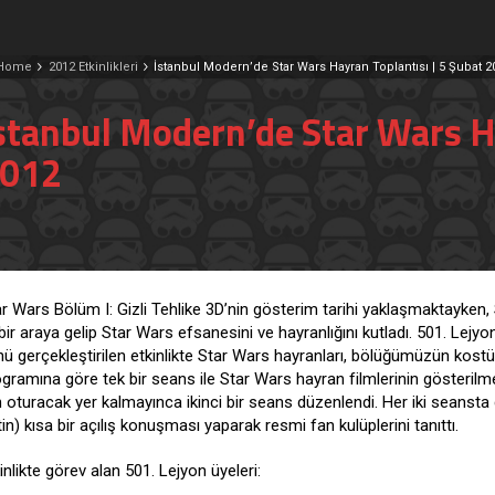
Home
2012 Etkinlikleri
İstanbul Modern’de Star Wars Hayran Toplantısı | 5 Şubat 2
stanbul Modern’de Star Wars Ha
012
r Wars Bölüm I: Gizli Tehlike 3D’nin gösterim tarihi yaklaşmaktayken,
 bir araya gelip Star Wars efsanesini ve hayranlığını kutladı. 501. Lej
ü gerçekleştirilen etkinlikte Star Wars hayranları, bölüğümüzün kostüml
gramına göre tek bir seans ile Star Wars hayran filmlerinin gösterilmes
n oturacak yer kalmayınca ikinci bir seans düzenlendi. Her iki seans
in) kısa bir açılış konuşması yaparak resmi fan kulüplerini tanıttı.
inlikte görev alan 501. Lejyon üyeleri: