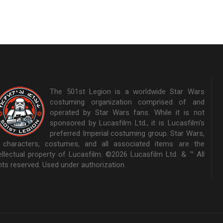
The 501st Legion is a worldwide Star Wars
costuming organization comprised of and
operated by Star Wars fans. While it is not
sponsored by Lucasfilm Ltd., it is Lucasfilm's
preferred Imperial costuming group. Star Wars,
s characters, costumes, and all associated items are the
tellectual property of Lucasfilm. ©2026 Lucasfilm Ltd. & ™ All
hts reserved. Used under authorization.