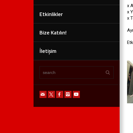
x 
x Y
Etkinlikler
x 
Ayr
Bize Katılın!
Etk
İletişim