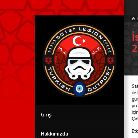
İ
2
Sta
ile
gün
pro
içi
Giriş
Çet
Etk
Hakkımızda