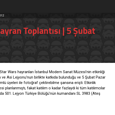
012
yran Toplantısı | 5 Şubat
 Star Wars hayranları İstanbul Modern Sanat Müzesi’nin etkinliği
yon ve Asi Lejyonu’nun birlikte katkıda bulunduğu ve 5 Şubat Pazar
ü üyeleri ile fotoğraf çektirebilme şansına erişti. Etkinlik
i planlanmıştı, fakat katılım o kadar fazlaydı ki tüm katılımcılar
ta da 501. Lejyon Türkiye Bölüğü’nün kumandanı SL 3983 (Ateş