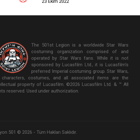
23 Ekim 2022
The 501st Legion is a worldwide Star Wars
costuming organization comprised of and
operated by Star Wars fans. While it is not
sponsored by Lucasfilm Ltd., it is Lucasfilm's
preferred Imperial costuming group. Star Wars,
s characters, costumes, and all associated items are the
tellectual property of Lucasfilm. ©2026 Lucasfilm Ltd. & ™ All
hts reserved. Used under authorization.
yon 501 © 2026 - Tüm Hakları Saklıdır.