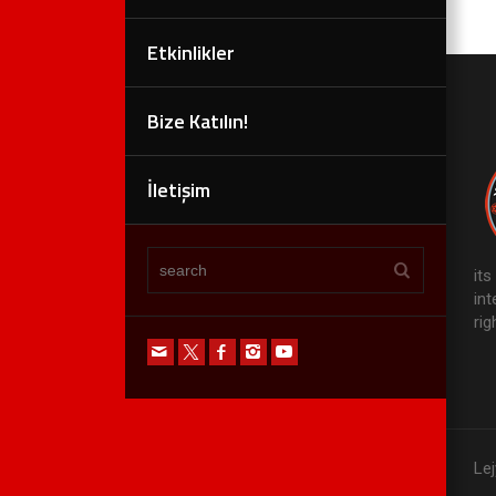
Etkinlikler
Bize Katılın!
İletişim
it
in
rig
Lej