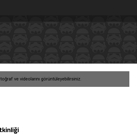
 fotoğraf ve videolarını görüntüleyebilirsiniz.
kinliği