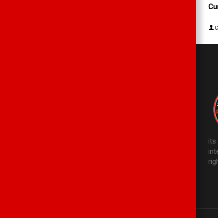
Cu
C
it
in
rig