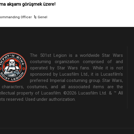
ma akşamı görüşmek üzere!
ommanding Officer
Genel
The 501st Legion is a worldwide Star Wars
costuming organization comprised of and
operated by Star Wars fans. While it is not
sponsored by Lucasfilm Ltd., it is Lucasfilm's
preferred Imperial costuming group. Star Wars,
s characters, costumes, and all associated items are the
tellectual property of Lucasfilm. ©2026 Lucasfilm Ltd. & ™ All
hts reserved. Used under authorization.