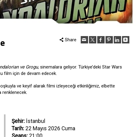
te
Share
ndalorian ve Grogu
, sinemalara geliyor. Türkiye’deki Star Wars
 bu film için de devam edecek.
şkuyla ve keyif alarak filmi izleyeceği etkinliğimiz, elbette
a renklenecek.
Şehir:
İstanbul
Tarih:
22 Mayıs 2026 Cuma
Seans:
21:00