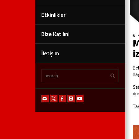
Etkinlikler
Bize Katılın!
8 
M
i
İletişim
Bek
hay
Sta
dü
Tak