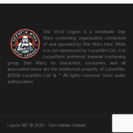
The 501st Legion is a worldwide Star
Wars costuming organization comprised
of and operated by Star Wars fans. While
it is not sponsored by Lucasfilm Ltd., it is
Lucasfilm's preferred Imperial costuming
group. Star Wars, its characters, costumes, and all
associated items are the intellectual property of Lucasfilm.
©2026 Lucasfilm Ltd. & ™ All rights reserved. Used under
authorization.
Lejyon 501 © 2026 - Tüm Hakları Saklıdır.