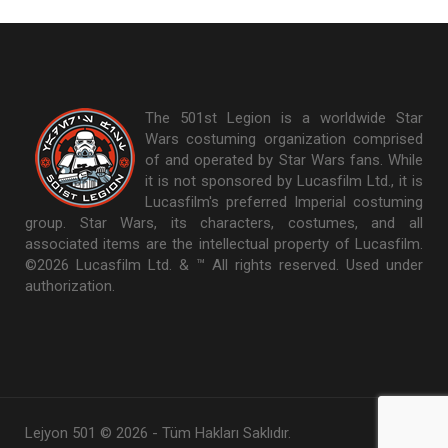
The 501st Legion is a worldwide Star
Wars costuming organization comprised
of and operated by Star Wars fans. While
it is not sponsored by Lucasfilm Ltd., it is
Lucasfilm's preferred Imperial costuming
group. Star Wars, its characters, costumes, and all
associated items are the intellectual property of Lucasfilm.
©2026 Lucasfilm Ltd. & ™ All rights reserved. Used under
authorization.
Lejyon 501 © 2026 - Tüm Hakları Saklıdır.