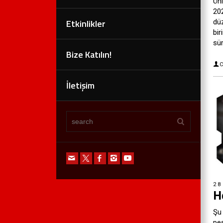
Üni
202
Etkinlikler
dü
bir
sür
Bize Katılın!
C
İletişim
28
H
Şu 
pe