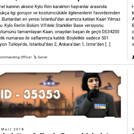
el kanının aksine Kylo Ren karakteri hayranlar arasında
H
ukça ilgi görüyor ve kostümcülükle ilgilenenlerin favorilerinden
k
i. Bunlardan en yenisi İstanbul’dan aramıza katılan Kaan Yılmaz
A
u. Kylo Ren’in Bölüm VII’deki Starkiller Base versiyonu
B
stümünü tamamlayan Kaan, onaydan başarı ile geçti DS34200
o
lik numarası ile saflarımıza katıldı. Böylelikle sadece 501.
k
yon Türkiye’de, İstanbul’dan 2, Ankara’dan 1, İzmir’den […]
v
ommanding Officer
Genel
 Mart 2018