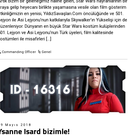
rtık bizim bir geleneğimiz haline gelen, Star Wars hayranlarının bir
raya gelip heyecanı birlikte yaşamasına vesile olan film gösterim
tkinliğimizin en yenisi, YıldızSavaşları.Com öncülüğünde ve 501.
ejyon ile Asi Lejyonu’nun katkılarıyla Skywalker’ın Yükselişi için de
üzenleniyor. Dünyanın en büyük Star Wars kostüm kulüplerinden
01. Lejyon ve Asi Lejyonu’nun Türk üyeleri, film kalitesinde
ostümleri ile misafirleri […]
Commanding Officer
Genel
19 Mayıs 2018
Ysanne Isard bizimle!