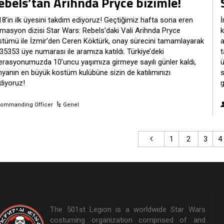
ebels’tan Arihnda Pryce bizimle!
8’in ilk üyesini takdim ediyoruz! Geçtiğimiz hafta sona eren
İ
masyon dizisi Star Wars: Rebels’daki Vali Arihnda Pryce
k
stümü ile İzmir’den Ceren Köktürk, onay sürecini tamamlayarak
a
35353 üye numarası ile aramıza katıldı. Türkiye’deki
t
erasyonumuzda 10’uncu yaşımıza girmeye sayılı günler kaldı,
ü
yanın en büyük kostüm kulübüne sizin de katılımınızı
s
liyoruz!
g
ommanding Officer
Genel
1
2
3
4
The 501st Legion is a worldwide Star Wars
costuming organization comprised of and