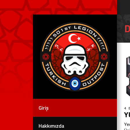
D
Giriş
4 
Y
Yed
Hakkımızda