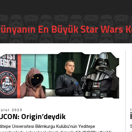
ünyanın En Büyük Star Wars 
Eylül 2023
UCON: Origin’deydik
itepe Üniversitesi Bilimkurgu Kulübü’nün Yeditepe
5