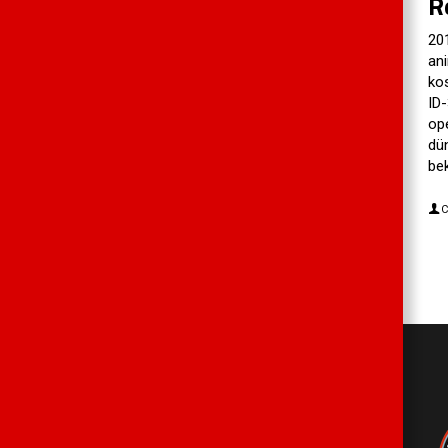
R
201
ani
ko
ID-
op
dün
bek
C