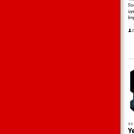
So
üye
İm
C
30
Y