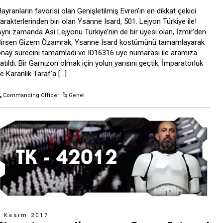
ayranların favorisi olan Genişletilmiş Evren’in en dikkat çekici
arakterlerinden biri olan Ysanne Isard, 501. Lejyon Türkiye ile!
ynı zamanda Asi Lejyonu Türkiye’nin de bir üyesi olan, İzmir’den
irsen Gizem Özamrak, Ysanne Isard kostümünü tamamlayarak
nay sürecini tamamladı ve ID16316 üye numarası ile aramıza
atıldı. Bir Garnizon olmak için yolun yarısını geçtik, İmparatorluk
e Karanlık Taraf’a […]
Commanding Officer
Genel
5 Kasım 2017