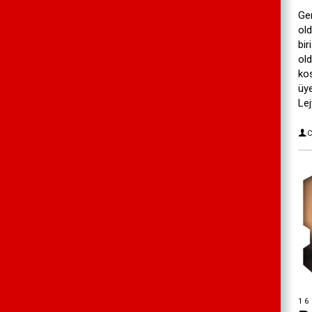
Gen
old
bir
old
ko
üye
Lej
C
16