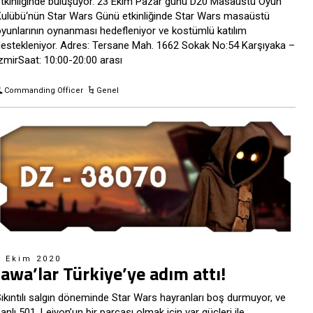
tkinliğinde buluşuyor. 23 Ekim Pazar günü D20 Masaüstü Oyun
ulübü‘nün Star Wars Günü etkinliğinde Star Wars masaüstü
yunlarının oynanması hedefleniyor ve kostümlü katılım
estekleniyor. Adres: Tersane Mah. 1662 Sokak No:54 Karşıyaka –
zmirSaat: 10:00-20:00 arası
Commanding Officer
Genel
2 Ekim 2020
Jawa’lar Türkiye’ye adım attı!
ıkıntılı salgın döneminde Star Wars hayranları boş durmuyor, ve
anlı 501. Lejyon’un bir parçası olmak için var güçleri ile