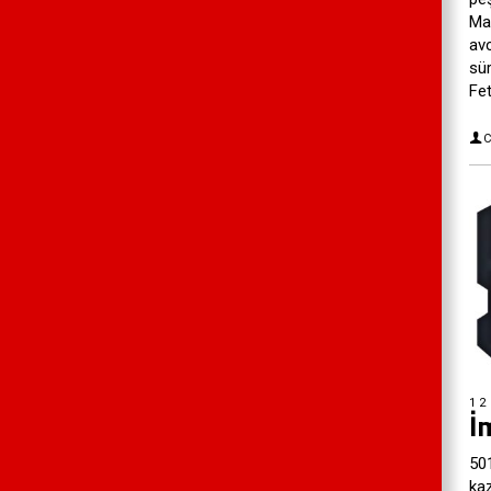
Man
avc
sü
Fet
C
12
İ
501
kaz