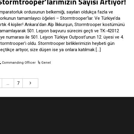
Stormtrooper’larımızın Sayısı Artıyor!
mparatorluk ordusunun belkemiği, sayıları oldukça fazla ve
orkunun tamamlayıcı öğeleri – Stormtrooper’lar. Ve Türkiye’da
rtık 4 kişiler! Ankara’dan Alp İlkkurşun, Stormtrooper kostümünü
amamlayarak 501. Lejyon başvuru sürecini geçti ve TK-42012
ye numarası ile 501. Lejyon Türkiye Outpost’unun 12. üyesi ve 4.
tormtrooper’ı oldu. Stormtrooper birliklerimizin heybeti gün
eçtikçe artıyor, size düşen ise ya onlara katılmak […]
Commanding Officer
Genel
…
7