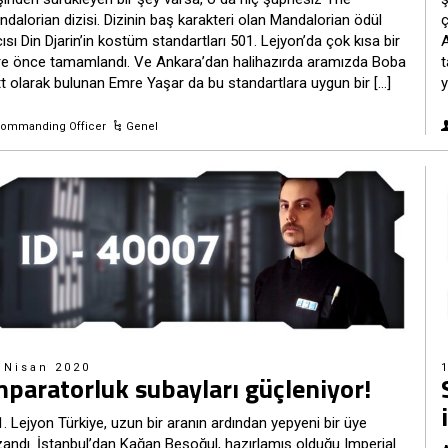
dalorian dizisi. Dizinin baş karakteri olan Mandalorian ödül
ç
ısı Din Djarin’in kostüm standartları 501. Lejyon’da çok kısa bir
A
re önce tamamlandı. Ve Ankara’dan halihazırda aramızda Boba
t
t olarak bulunan Emre Yaşar da bu standartlara uygun bir […]
y
ommanding Officer
Genel
 Nisan 2020
mparatorluk subayları güçleniyor!
. Lejyon Türkiye, uzun bir aranın ardından yepyeni bir üye
andı. İstanbul’dan Kağan Beşoğul, hazırlamış olduğu Imperial