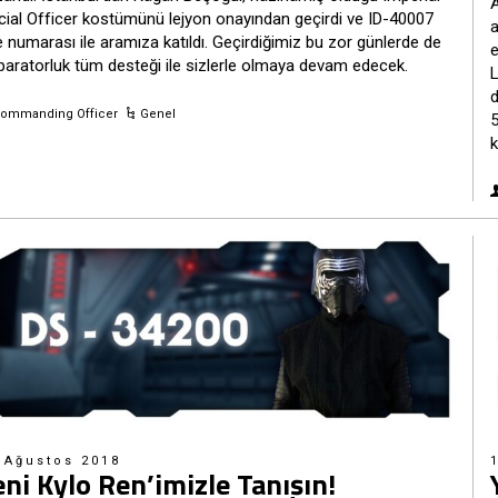
A
cial Officer kostümünü lejyon onayından geçirdi ve ID-40007
a
 numarası ile aramıza katıldı. Geçirdiğimiz bu zor günlerde de
e
paratorluk tüm desteği ile sizlerle olmaya devam edecek.
L
d
ommanding Officer
Genel
5
k
 Ağustos 2018
eni Kylo Ren’imizle Tanışın!