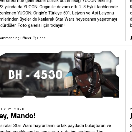
versitesi’nde geleneksel olarak düzenlediği YUCON etkinliği,
e
3 yılında da YUCON: Origin ile devam etti. 2-3 Eylül tarihlerinde
K
zenlenen YUCON: Origin’e Türkiye 501. Lejyon ve Asi Lejyonu
o
imlerinden üyeler de katılarak Star Wars heyecanını yaşatmayı
d
dürdüler. Foto galerisi için tıklayın!
İ
ommanding Officer
Genel
 Ekim 2020
ey, Mando!
sıralar Star Wars hayranlarını ortak paydada buluşturan ve
S
şinden sürükleyen bir şey varsa, o da hiç şüphesiz The
ş